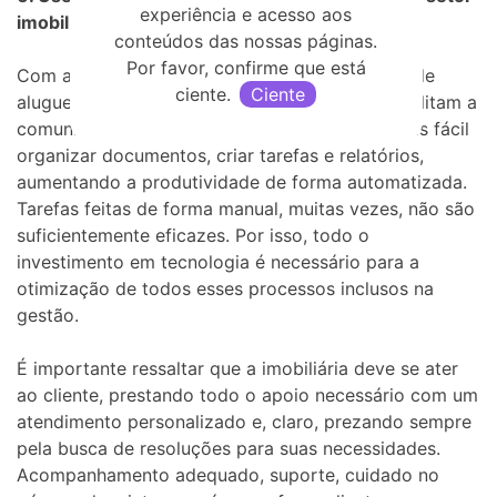
experiência e acesso aos
imobiliário
conteúdos das nossas páginas.
Por favor, confirme que está
Com a solução ideal para gestão de contratos de
ciente.
Ciente
aluguel, oferta de imóveis e aplicativos que facilitam a
comunicação com o cliente final, fica muito mais fácil
organizar documentos, criar tarefas e relatórios,
aumentando a produtividade de forma automatizada.
Tarefas feitas de forma manual, muitas vezes, não são
suficientemente eficazes. Por isso, todo o
investimento em tecnologia é necessário para a
otimização de todos esses processos inclusos na
gestão.
É importante ressaltar que a imobiliária deve se ater
ao cliente, prestando todo o apoio necessário com um
atendimento personalizado e, claro, prezando sempre
pela busca de resoluções para suas necessidades.
Acompanhamento adequado, suporte, cuidado no