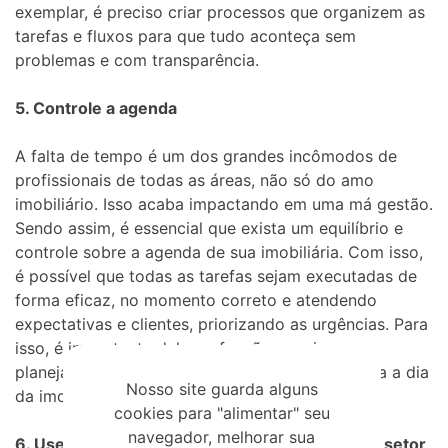
exemplar, é preciso criar processos que organizem as
tarefas e fluxos para que tudo aconteça sem
problemas e com transparência.
5. Controle a agenda
A falta de tempo é um dos grandes incômodos de
profissionais de todas as áreas, não só do amo
imobiliário. Isso acaba impactando em uma má gestão.
Sendo assim, é essencial que exista um equilíbrio e
controle sobre a agenda de sua imobiliária. Com isso,
é possível que todas as tarefas sejam executadas de
forma eficaz, no momento correto e atendendo
expectativas e clientes, priorizando as urgências. Para
isso, é importante delegar funções e criar
planejamentos para que a agenda seja útil no dia a dia
Nosso site guarda alguns
da imobiliária.
cookies para "alimentar" seu
navegador, melhorar sua
6. Use aplicações de gestão específicas para o setor