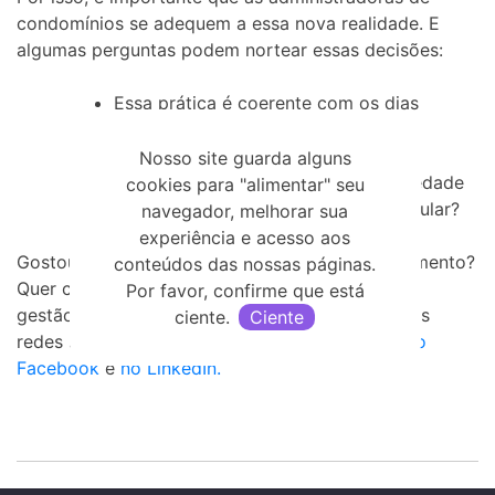
condomínios se adequem a essa nova realidade. E
algumas perguntas podem nortear essas decisões:
Essa prática é coerente com os dias
atuais?
Ela é moralmente aceita?
Nosso site guarda alguns
Está aderente às demandas da sociedade
cookies para "alimentar" seu
no geral e do meu público em particular?
navegador, melhorar sua
experiência e acesso aos
Gostou de saber mais sobre cultura do cancelamento?
conteúdos das nossas páginas.
Quer continuar conhecendo as novidades sobre
Por favor, confirme que está
gestão de condomínios? Acompanhe a gente nas
ciente.
Ciente
redes sociais também, estamos
no Instagram
,
no
Facebook
e
no LinkedIn.