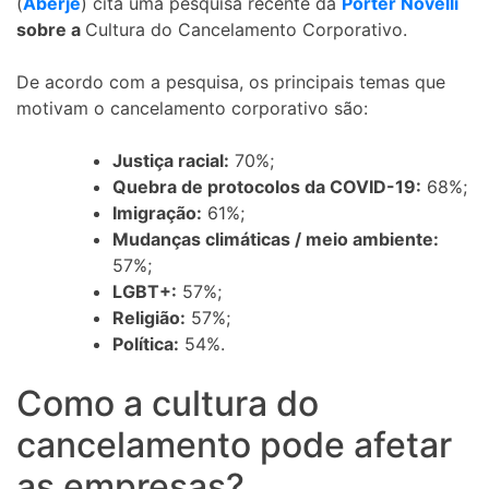
(
Aberje
) cita uma pesquisa recente da
Porter Novelli
sobre a
Cultura do Cancelamento Corporativo.
De acordo com a pesquisa, os principais temas que
motivam o cancelamento corporativo são:
Justiça racial:
70%;
Quebra de protocolos da COVID-19:
68%;
Imigração:
61%;
Mudanças climáticas / meio ambiente:
57%;
LGBT+:
57%;
Religião:
57%;
Política:
54%.
Como a cultura do
cancelamento pode afetar
as empresas?