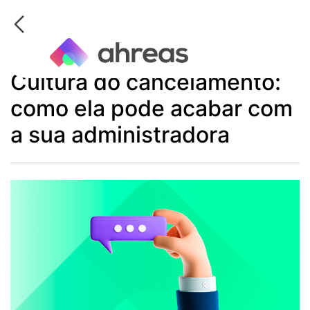
Skip
to
content
Cultura do cancelamento:
como ela pode acabar com
a sua administradora