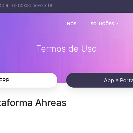
o(a) ao nosso novo site!
(CURRENT)
NÓS
SOLUÇÕES
Termos de Uso
ERP
App e Porta
taforma Ahreas