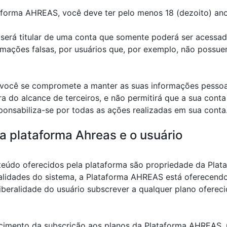
lataforma AHREAS, você deve ter pelo menos 18 (dezoito) ano
ocê será titular de uma conta que somente poderá ser aces
ormações falsas, por usuários que, por exemplo, não possu
á, você se compromete a manter as suas informações pesso
ora do alcance de terceiros, e não permitirá que a sua con
ponsabiliza-se por todas as ações realizadas em sua conta
 a plataforma Ahreas e o usuário
onteúdo oferecidos pela plataforma são propriedade da Pla
alidades do sistema, a Plataforma AHREAS está oferecendo
 liberalidade do usuário subscrever a qualquer plano oferec
imento da subscrição aos planos da Plataforma AHREAS, 