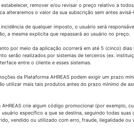
estabelecer, remover e/ou revisar o preço relativo a todo
a alteraremos o valor da sua subscrição sem antes avisá-l
incidência de qualquer imposto, o usuário será responsáv
ão, a mesma explicita que repassará ao usuário no preço.
to por meio da aplicação ocorrerá em até 5 (cinco) dias
serão realizados por sistemas de terceiros (ex. instituiç
terface entre o cliente e esses sistemas.
moções da Plataforma AHREAS podem exigir um prazo míni
ão utilizar mais tais produtos antes do prazo mínimo de as
a AHREAS crie algum código promocional (por exemplo, cu
ou usuário específico a que se destina, seguindo todas sua
rido, vendido ou utilizado com erro, fraude, ilegalidade ou