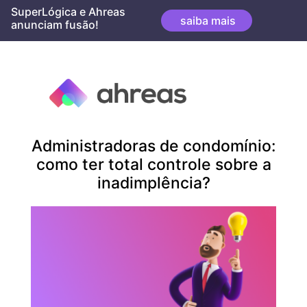
Skip
SuperLógica e Ahreas
saiba mais
to
anunciam fusão!
content
Mês:
janeiro 2022
Administradoras de condomínio:
como ter total controle sobre a
inadimplência?