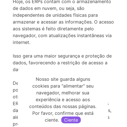
Hoje, os ERPs contam com o armazenamento
de dados em nuvem, ou seja, são
independentes de unidades físicas para
armazenar e acessar as informações. O acesso
aos sistemas é feito diretamente pelo
navegador, com atualizações instantâneas via
internet.
Isso gera uma maior segurança e proteção de
dados, favorecendo a restrição de acesso a
dados sigilosos dos condomínios.
Nosso site guarda alguns
Desta forma, o avanço da tecnologia
cookies para "alimentar" seu
possibilitou que os condomínios consigam
navegador, melhorar sua
otimizar todas estas atividades. Utilizar um
experiência e acesso aos
ERP é fundamental para uma integração dos
conteúdos das nossas páginas.
dados, evitando excesso de retrabalho, erros,
Por favor, confirme que está
além de gerar mais rapidez na execução dos
ciente.
Ciente
processos.