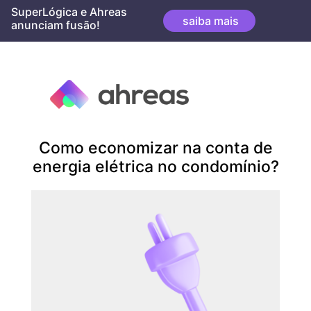
Skip
SuperLógica e Ahreas
saiba mais
to
anunciam fusão!
content
Mês:
dezembro 2021
Como economizar na conta de
energia elétrica no condomínio?