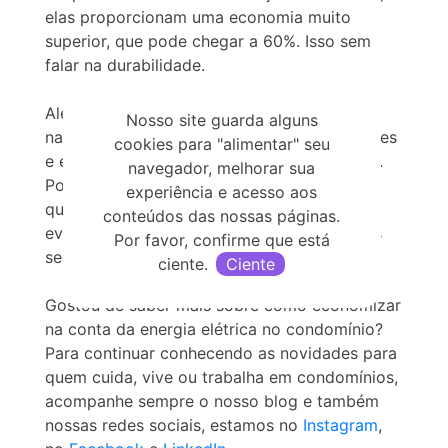
elas proporcionam uma economia muito
superior, que pode chegar a 60%. Isso sem
falar na durabilidade.
Além disso, instalar sensores de movimento
Nosso site guarda alguns
nas áreas comuns, como garagem, corredores
cookies para "alimentar" seu
e escadas, também traz diversos benefícios.
navegador, melhorar sua
Por quê? Porque as lâmpadas só acenderão
experiência e acesso aos
quando houver circulação de pessoas,
conteúdos das nossas páginas.
evitando que permaneçam acesas por horas
Por favor, confirme que está
seguidas
ciente.
Ciente
Gostou de saber mais sobre como economizar
na conta da energia elétrica no condomínio?
Para continuar conhecendo as novidades para
quem cuida, vive ou trabalha em condomínios,
acompanhe sempre o nosso blog e também
nossas redes sociais, estamos no
Instagram
,