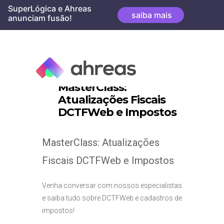
Skip
SuperLógica e Ahreas
saiba mais
to
anunciam fusão!
content
MasterClass:
Atualizações Fiscais
DCTFWeb e Impostos
MasterClass: Atualizações
Fiscais DCTFWeb e Impostos
Venha conversar com nossos especialistas
e saiba tudo sobre DCTFWeb e cadastros de
impostos!