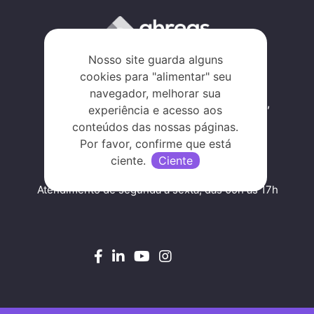
Tecnologia que transforma!
Nosso site guarda alguns
cookies para "alimentar" seu
navegador, melhorar sua
Al. Rio Negro, 585/B, Alphaville Industrial,
experiência e acesso aos
Barueri - SP, SP 06454-000
conteúdos das nossas páginas.
Traçar rota
Por favor, confirme que está
ciente.
Ciente
Atendimento de segunda a sexta, das 09h às 17h