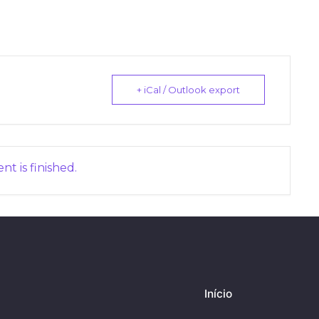
+ iCal / Outlook export
nt is finished.
Início