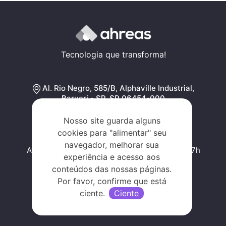
Tecnologia que transforma!
Al. Rio Negro, 585/B, Alphaville Industrial,
Barueri - SP, SP 06454-000
Traçar rota
Nosso site guarda alguns
cookies para "alimentar" seu
navegador, melhorar sua
Atendimento de segunda a sexta, das 09h às 17h
experiência e acesso aos
conteúdos das nossas páginas.
Por favor, confirme que está
ciente.
Ciente