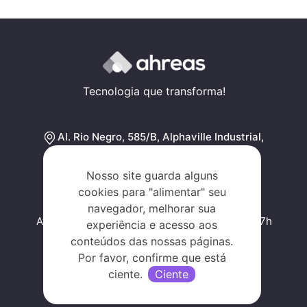
Tecnologia que transforma!
Al. Rio Negro, 585/B, Alphaville Industrial,
Barueri - SP, SP 06454-000
Traçar rota
Nosso site guarda alguns
cookies para "alimentar" seu
navegador, melhorar sua
Atendimento de segunda a sexta, das 09h às 17h
experiência e acesso aos
conteúdos das nossas páginas.
Por favor, confirme que está
ciente.
Ciente