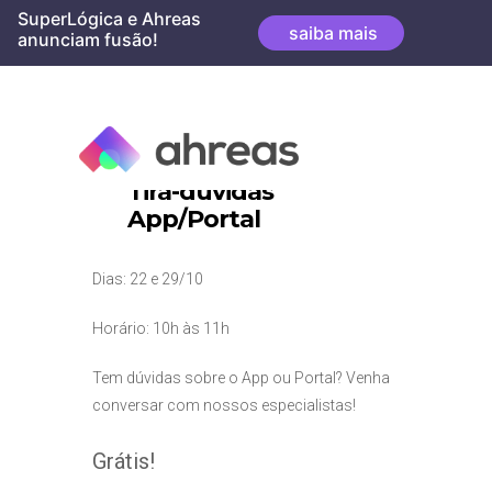
Skip
SuperLógica e Ahreas
saiba mais
to
anunciam fusão!
content
Tira-dúvidas
App/Portal
Dias: 22 e 29/10
Horário: 10h às 11h
Tem dúvidas sobre o App ou Portal? Venha
conversar com nossos especialistas!
Grátis!