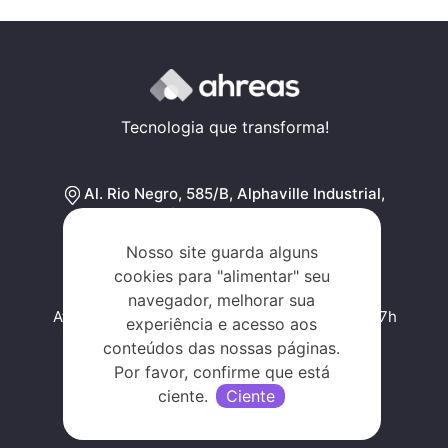
Tecnologia que transforma!
Al. Rio Negro, 585/B, Alphaville Industrial,
Barueri - SP, SP 06454-000
Traçar rota
Nosso site guarda alguns
cookies para "alimentar" seu
navegador, melhorar sua
Atendimento de segunda a sexta, das 09h às 17h
experiência e acesso aos
conteúdos das nossas páginas.
Por favor, confirme que está
ciente.
Ciente