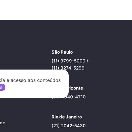
São Paulo
(11) 3799-5000 /
(11) 3274-5299
cia e acesso aos conteúdos
e
Belo Horizonte
(31) 4040-4710
Rio de Janeiro
ade
(21) 2042-5430