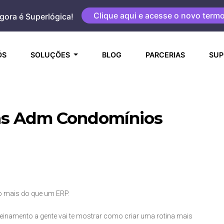
Clique aqui e acesse o novo term
gora é Superlógica!
(CURRENT)
ÓS
SOLUÇÕES
BLOG
PARCERIAS
SUP
as Adm Condomínios
 mais do que um ERP.
namento a gente vai te mostrar como criar uma rotina mais