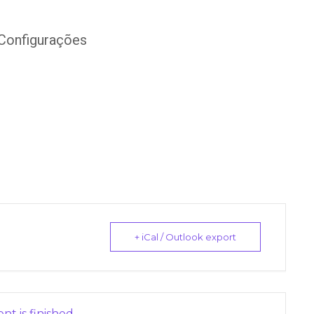
Configurações
+ iCal / Outlook export
nt is finished.