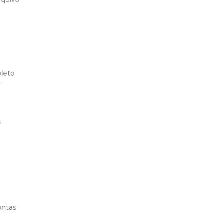
leto
r
s
ontas