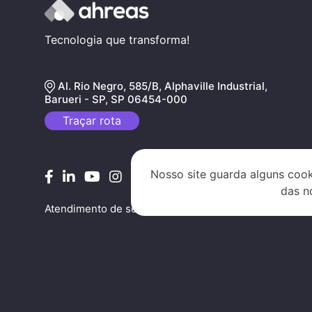
Tecnologia que transforma!
Al. Rio Negro, 585/B, Alphaville Industrial,
Barueri - SP, SP 06454-000
Traçar rota
Nosso site guarda alguns cook
das n
Atendimento de segunda a sexta, das 09h às 17h