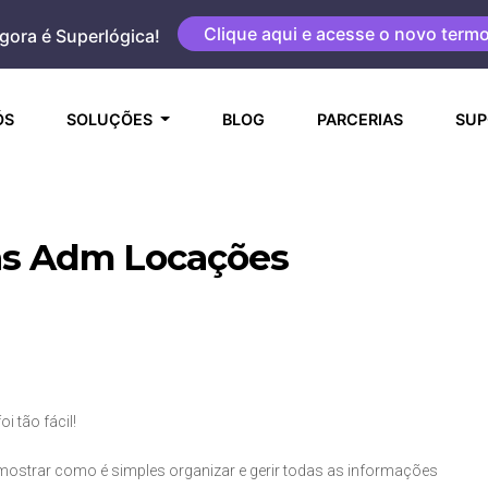
Clique aqui e acesse o novo term
gora é Superlógica!
(CURRENT)
ÓS
SOLUÇÕES
BLOG
PARCERIAS
SUP
as Adm Locações
i tão fácil!
 mostrar como é simples organizar e gerir todas as informações