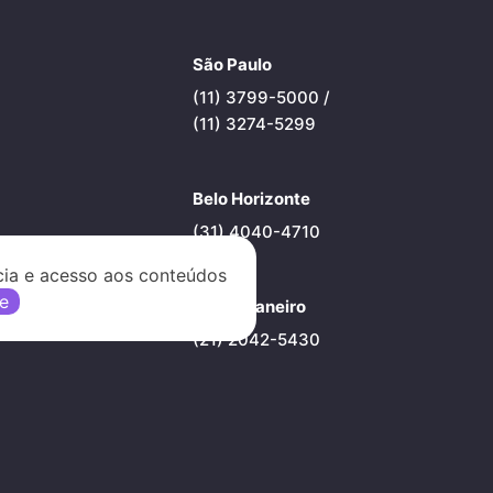
São Paulo
(11) 3799-5000 /
(11) 3274-5299
Belo Horizonte
(31) 4040-4710
cia e acesso aos conteúdos
e
Rio de Janeiro
ade
(21) 2042-5430