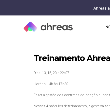
Skip
Ahreas a
to
content
N
Treinamento Ahre
Dias: 13, 15, 20 e 22/07
Horário: 14h às 17h30
Fazer a gestão dos contratos de locação nunca fo
Nesses 4 módulos de treinamento, a gente vai te