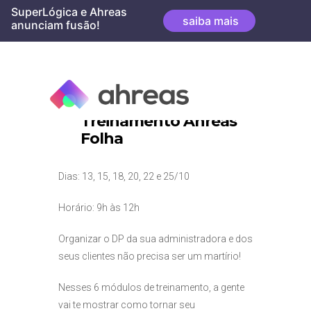
Skip
SuperLógica e Ahreas
saiba mais
to
anunciam fusão!
content
Treinamento Ahreas
Folha
Dias: 13, 15, 18, 20, 22 e 25/10
Horário: 9h às 12h
Organizar o DP da sua administradora e dos
seus clientes não precisa ser um martírio!
Nesses 6 módulos de treinamento, a gente
vai te mostrar como tornar seu