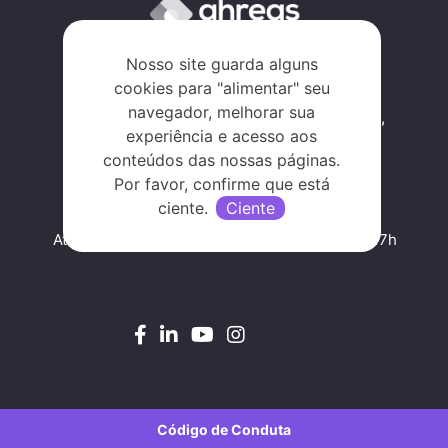
Tecnologia que transforma!
Nosso site guarda alguns
cookies para "alimentar" seu
navegador, melhorar sua
Al. Rio Negro, 585/B, Alphaville Industrial,
experiência e acesso aos
Barueri - SP, SP 06454-000
conteúdos das nossas páginas.
Traçar rota
Por favor, confirme que está
ciente.
Ciente
Atendimento de segunda a sexta, das 09h às 17h
Código de Conduta