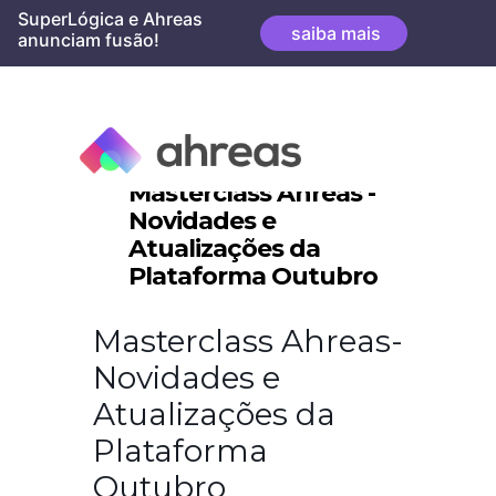
Skip
SuperLógica e Ahreas
saiba mais
to
anunciam fusão!
content
Masterclass Ahreas -
Novidades e
Atualizações da
Plataforma Outubro
Masterclass Ahreas-
Novidades e
Atualizações da
Plataforma
Outubro